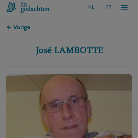
NL
FR
← Vorige
José
LAMBOTTE