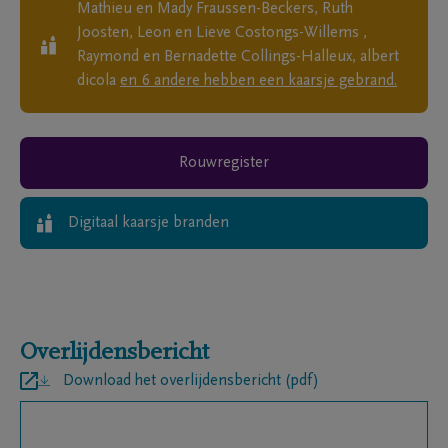
Mathieu en Mady Fraussen-Beckers, Ruth
Joosten, Leon en Lieve Costongs-Willems ,
Raymond en Bernadette Collings-Halleux, albert
dicola
en
6
andere
hebben een kaarsje gebrand.
Rouwregister
Digitaal kaarsje branden
Overlijdensbericht
Download het overlijdensbericht (pdf)