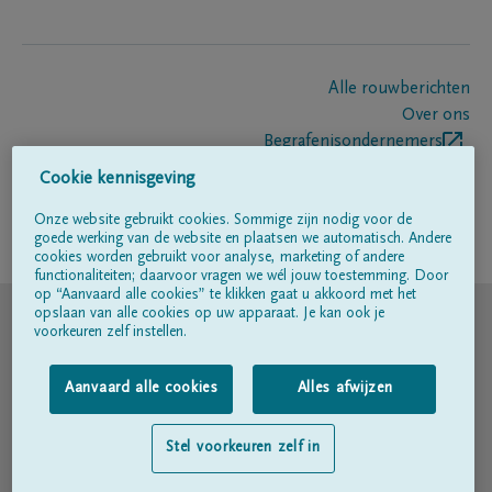
Alle rouwberichten
Over ons
Begrafenisondernemers
Contact
Cookie kennisgeving
Onze website gebruikt cookies. Sommige zijn nodig voor de
goede werking van de website en plaatsen we automatisch. Andere
Volg ons op
cookies worden gebruikt voor analyse, marketing of andere
functionaliteiten; daarvoor vragen we wél jouw toestemming. Door
op “Aanvaard alle cookies” te klikken gaat u akkoord met het
© DELA
opslaan van alle cookies op uw apparaat. Je kan ook je
voorkeuren zelf instellen.
Gebruiksvoorwaarden
Aanvaard alle cookies
Alles afwijzen
Privacyverklaring
Stel voorkeuren zelf in
Toegankelijkheidsverklaring