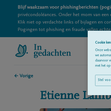
Blijf waakzaam voor phishingberichten (pogi
privécondoléances. Onder het mom van een c
Klik niet op verdachte links of bijlagen en 
Pogingen tot phishing en fraude vallen echter
Cookie ken
Onze websi
we automati
daarvoor v
met het ops
← Vorige
Stel voo
Etienne
Lamb