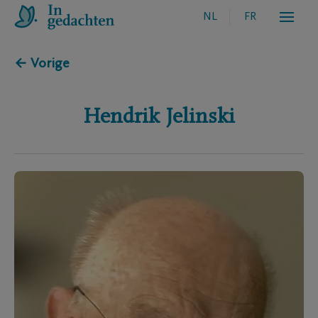
NL
FR
← Vorige
Hendrik
Jelinski