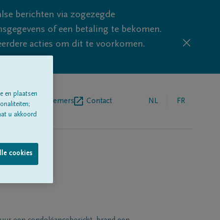
lse berichten via zogezegde
sgegevens of een betaling te bekomen.
eerdere acties om dit te voorkomen.
e en plaatsen
egrafenisondernemers
Contact
NL
FR
naliteiten;
aat u akkoord
lle cookies