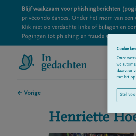
Blijf waakzaam voor phishingberichten (pogi
privécondoléances. Onder het mom van een c
Klik niet op verdachte links of bijlagen en 
Pogingen tot phishing en fraude vallen echter
Cookie ken
Onze websi
we automati
daarvoor v
met het ops
← Vorige
Stel voo
Henriette
Hoe