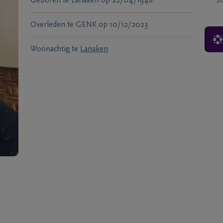
Geboren te
Lanaken
op
22/04/1948
S
Overleden te
GENK
op
10/12/2023
Woonachtig te
Lanaken