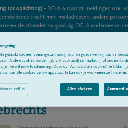
ng tot oplichting) -
DELA ontvangt meldingen over va
ondoléance tracht men mailadressen, andere persoon
controleer de afzender zorgvuldig. DELA onderneemt m
 nooit volledig uit te sluiten, dus blijf waakzaam.
nisgeving
te gebruikt cookies. Sommige zijn nodig voor de goede werking van de websit
Alle rouwberichten
Over ons
B
sch. Andere cookies worden gebruikt voor analyse, marketing of andere functio
ragen we wél jouw toestemming. Door op “Aanvaard alle cookies” te klikken g
laan van alle cookies op uw apparaat. Je kan ook je voorkeuren zelf instellen.
rkeuren zelf in
Alles afwijzen
Aanvaard a
brechts