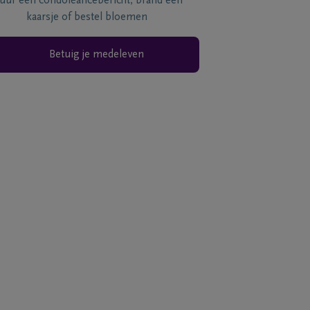
tuur een condoléancebericht, brand een
kaarsje of bestel bloemen
Betuig je medeleven