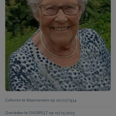
Geboren te
Maarsseveen
op
20/07/1934
Overleden te
OVERPELT
op
10/12/2023