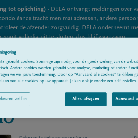
ng tot oplichting) -
DELA ontvangt meldingen over va
ondoléance tracht men mailadressen, andere persoon
controleer de afzender zorgvuldig. DELA onderneemt m
 nooit volledig uit te sluiten, dus blijf waakzaam.
nisgeving
te gebruikt cookies. Sommige zijn nodig voor de goede werking van de websit
Alle rouwberichten
Over ons
B
sch. Andere cookies worden gebruikt voor analyse, marketing of andere functio
ragen we wél jouw toestemming. Door op “Aanvaard alle cookies” te klikken g
laan van alle cookies op uw apparaat. Je kan ook je voorkeuren zelf instellen.
rkeuren zelf in
Alles afwijzen
Aanvaard a
IO