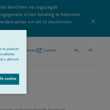
lse berichten via zogezegde
sgegevens of een betaling te bekomen.
eerdere acties om dit te voorkomen.
e en plaatsen
egrafenisondernemers
Contact
NL
FR
naliteiten;
aat u akkoord
lle cookies