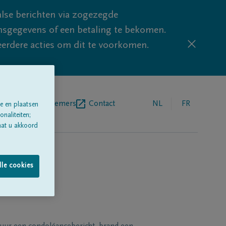
lse berichten via zogezegde
sgegevens of een betaling te bekomen.
eerdere acties om dit te voorkomen.
egrafenisondernemers
Contact
NL
FR
e en plaatsen
naliteiten;
aat u akkoord
lle cookies