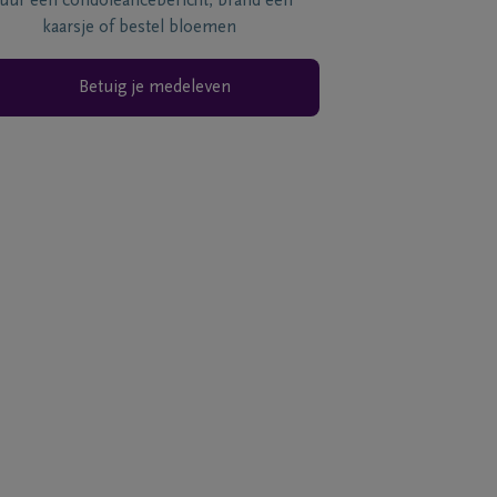
tuur een condoléancebericht, brand een
kaarsje of bestel bloemen
Betuig je medeleven