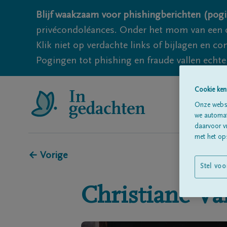
Blijf waakzaam voor phishingberichten (pogi
privécondoléances. Onder het mom van een c
Klik niet op verdachte links of bijlagen en 
Pogingen tot phishing en fraude vallen echter
Cookie ken
Onze websi
we automati
daarvoor v
met het ops
← Vorige
Stel voo
Christiane
Va