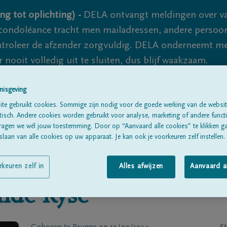
ng tot oplichting) -
DELA ontvangt meldingen over va
ondoléance tracht men mailadressen, andere persoon
controleer de afzender zorgvuldig. DELA onderneemt m
 nooit volledig uit te sluiten, dus blijf waakzaam.
nisgeving
Alle rouwberichten
Over ons
B
te gebruikt cookies. Sommige zijn nodig voor de goede werking van de websit
sch. Andere cookies worden gebruikt voor analyse, marketing of andere functio
ragen we wél jouw toestemming. Door op “Aanvaard alle cookies” te klikken g
laan van alle cookies op uw apparaat. Je kan ook je voorkeuren zelf instellen.
rkeuren zelf in
Alles afwijzen
Aanvaard a
nde Ryse