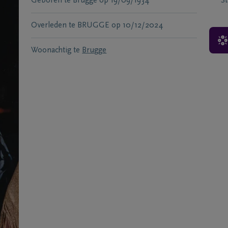
Geboren te
Brugge
op
19/09/1934
S
Overleden te
BRUGGE
op
10/12/2024
Woonachtig te
Brugge