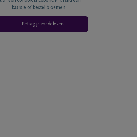
tuur een condoléancebericht, brand een
kaarsje of bestel bloemen
Betuig je medeleven