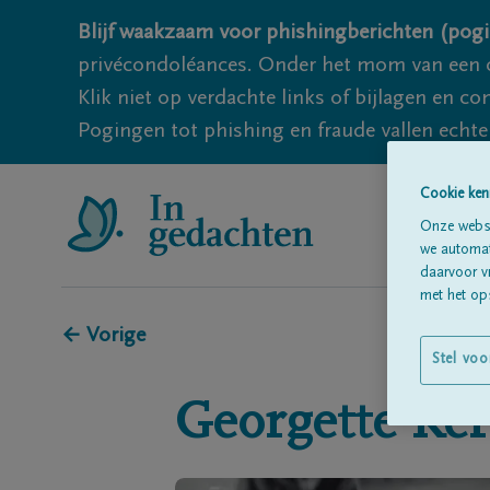
Blijf waakzaam voor phishingberichten (pogi
privécondoléances. Onder het mom van een c
Klik niet op verdachte links of bijlagen en 
Pogingen tot phishing en fraude vallen echter
Cookie ken
Onze websi
we automati
daarvoor v
met het ops
← Vorige
Stel voo
Georgette
Ker