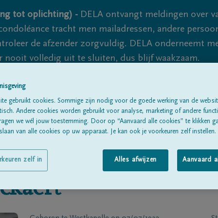
ng tot oplichting) -
DELA ontvangt meldingen over va
ondoléance tracht men mailadressen, andere persoon
controleer de afzender zorgvuldig. DELA onderneemt m
 nooit volledig uit te sluiten, dus blijf waakzaam.
nisgeving
Alle rouwberichten
Over ons
B
te gebruikt cookies. Sommige zijn nodig voor de goede werking van de websit
sch. Andere cookies worden gebruikt voor analyse, marketing of andere functio
ragen we wél jouw toestemming. Door op “Aanvaard alle cookies” te klikken g
laan van alle cookies op uw apparaat. Je kan ook je voorkeuren zelf instellen.
rkeuren zelf in
Alles afwijzen
Aanvaard a
ckaert