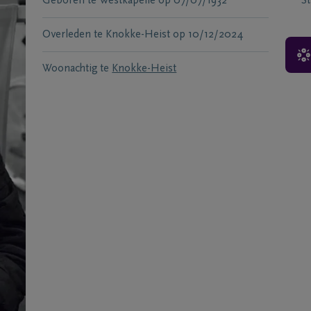
Geboren te
Westkapelle
op
07/07/1932
S
Overleden te
Knokke-Heist
op
10/12/2024
Woonachtig te
Knokke-Heist