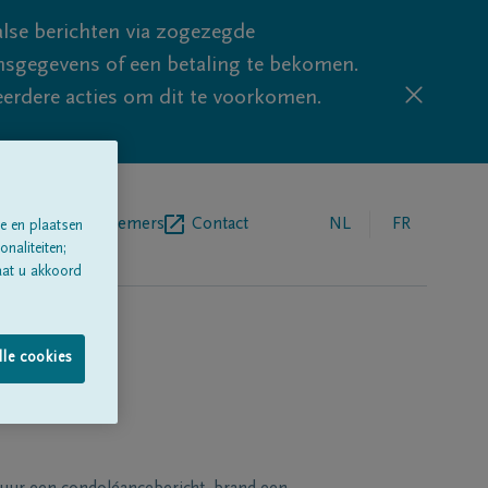
lse berichten via zogezegde
sgegevens of een betaling te bekomen.
eerdere acties om dit te voorkomen.
egrafenisondernemers
Contact
NL
FR
e en plaatsen
naliteiten;
aat u akkoord
lle cookies