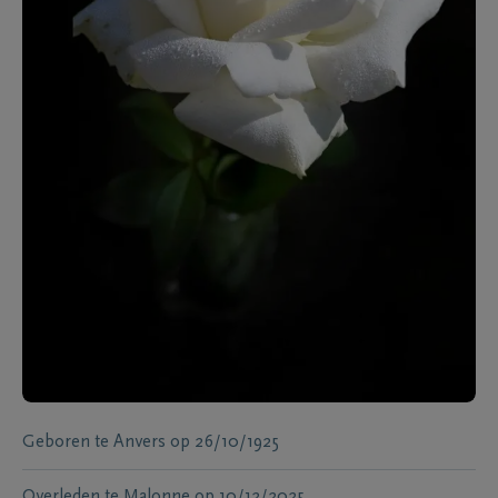
Geboren te
Anvers
op
26/10/1925
Overleden te
Malonne
op
10/12/2025