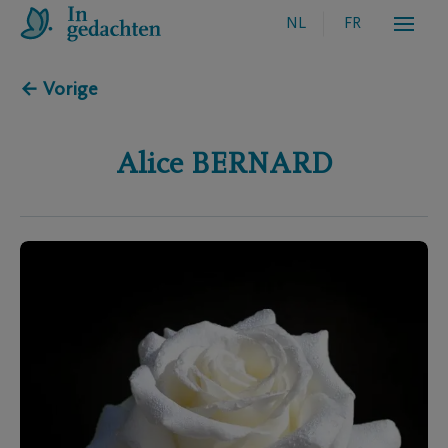
NL
FR
← Vorige
Alice
BERNARD