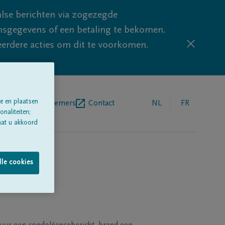
lse berichten via zogezegde
sgegevens of een betaling te bekomen.
eerdere acties om dit te voorkomen.
e en plaatsen
egrafenisondernemers
Contact
NL
FR
naliteiten;
aat u akkoord
lle cookies