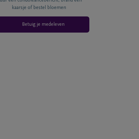
tuur een condoléancebericht, brand een
kaarsje of bestel bloemen
Betuig je medeleven