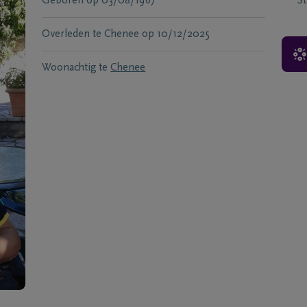
Geboren
op
03/08/1967
S
Overleden te
Chenee
op
10/12/2025
Woonachtig te
Chenee