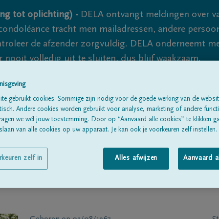
ng tot oplichting) -
DELA ontvangt meldingen over va
ondoléance tracht men mailadressen, andere persoon
controleer de afzender zorgvuldig. DELA onderneemt m
 nooit volledig uit te sluiten, dus blijf waakzaam.
nisgeving
te gebruikt cookies. Sommige zijn nodig voor de goede werking van de websit
Alle rouwberichten
Over ons
B
sch. Andere cookies worden gebruikt voor analyse, marketing of andere functio
ragen we wél jouw toestemming. Door op “Aanvaard alle cookies” te klikken g
laan van alle cookies op uw apparaat. Je kan ook je voorkeuren zelf instellen.
rkeuren zelf in
Alles afwijzen
Aanvaard a