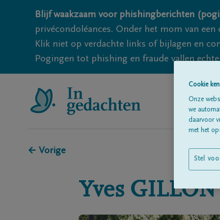
Blijf waakzaam voor phishingberichten (pogi
privécondoléances. Onder het mom van een c
Klik niet op verdachte links of bijlagen en 
Pogingen tot phishing en fraude vallen echter
Cookie ken
Onze websi
we automati
daarvoor v
met het ops
← Vorige
Stel voo
Yves
GILLON