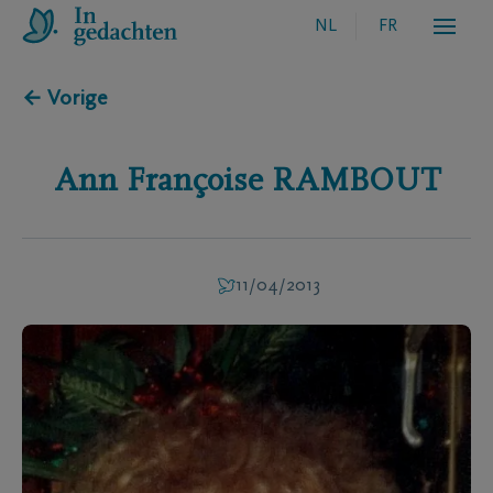
NL
FR
← Vorige
Ann Françoise
RAMBOUT
11/04/2013