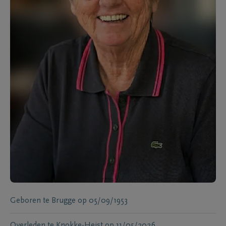
Geboren te
Brugge
op
05/09/1953
Overleden te
Knokke-Heist
op
11/05/2026