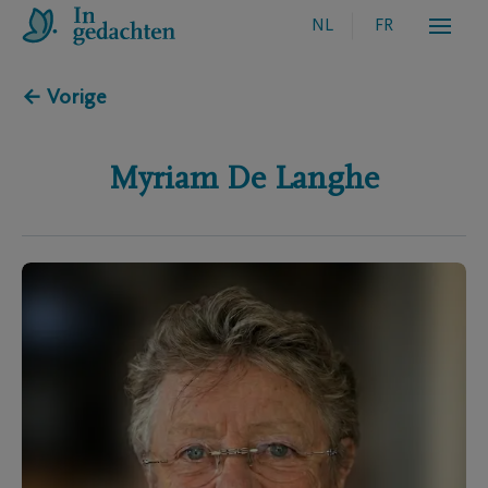
NL
FR
← Vorige
Myriam
De Langhe