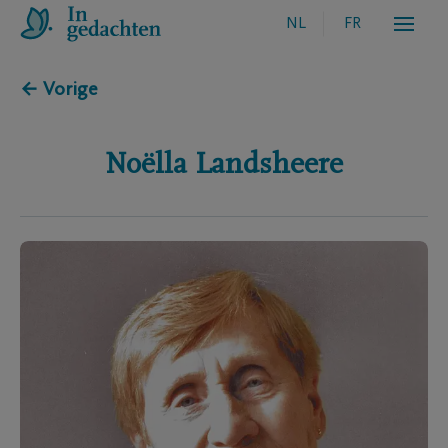
NL
FR
← Vorige
Noëlla
Landsheere