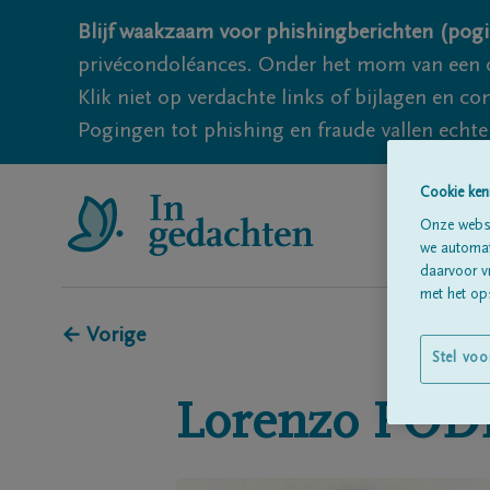
Blijf waakzaam voor phishingberichten (pogi
privécondoléances. Onder het mom van een c
Klik niet op verdachte links of bijlagen en 
Pogingen tot phishing en fraude vallen echter
Cookie ken
Onze websi
we automati
daarvoor v
met het ops
← Vorige
Stel voo
Lorenzo
POD