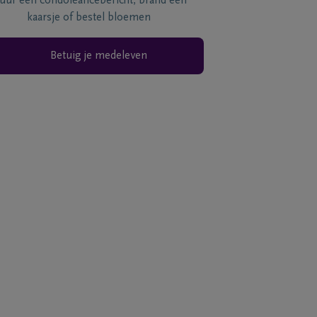
tuur een condoléancebericht, brand een
kaarsje of bestel bloemen
Betuig je medeleven