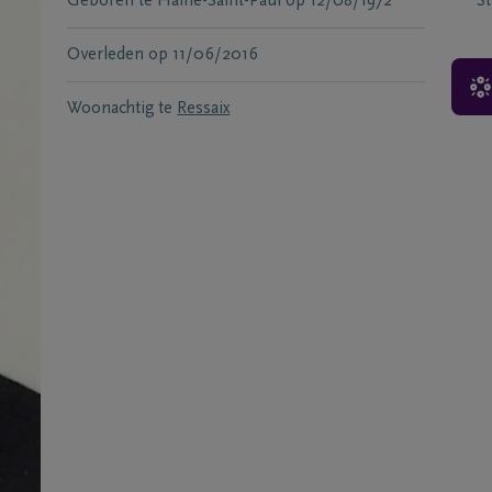
Geboren te
Haine-Saint-Paul
op
12/08/1972
S
Overleden
op
11/06/2016
Woonachtig te
Ressaix