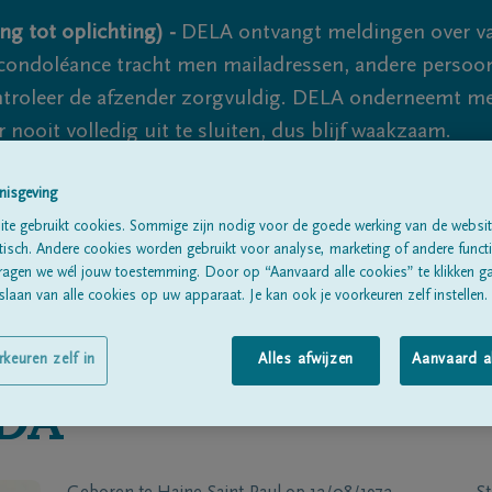
ng tot oplichting) -
DELA ontvangt meldingen over va
ondoléance tracht men mailadressen, andere persoon
controleer de afzender zorgvuldig. DELA onderneemt m
 nooit volledig uit te sluiten, dus blijf waakzaam.
nisgeving
Alle rouwberichten
Over ons
B
te gebruikt cookies. Sommige zijn nodig voor de goede werking van de websit
sch. Andere cookies worden gebruikt voor analyse, marketing of andere functio
ragen we wél jouw toestemming. Door op “Aanvaard alle cookies” te klikken g
laan van alle cookies op uw apparaat. Je kan ook je voorkeuren zelf instellen.
rkeuren zelf in
Alles afwijzen
Aanvaard a
DA