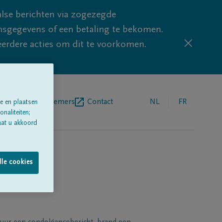
lse berichten via zogezegde
sgegevens of een betaling te bekomen.
eerdere acties om dit te voorkomen.
egrafenisondernemers
Contact
NL
FR
e en plaatsen
naliteiten;
aat u akkoord
lle cookies