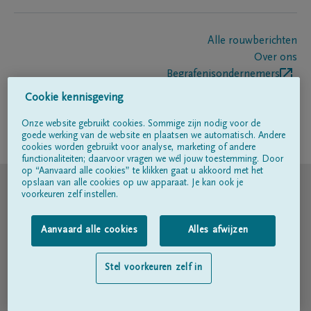
Alle rouwberichten
Over ons
Begrafenisondernemers
Contact
Cookie kennisgeving
Onze website gebruikt cookies. Sommige zijn nodig voor de
goede werking van de website en plaatsen we automatisch. Andere
Volg ons op
cookies worden gebruikt voor analyse, marketing of andere
functionaliteiten; daarvoor vragen we wél jouw toestemming. Door
op “Aanvaard alle cookies” te klikken gaat u akkoord met het
© DELA
opslaan van alle cookies op uw apparaat. Je kan ook je
voorkeuren zelf instellen.
Gebruiksvoorwaarden
Aanvaard alle cookies
Alles afwijzen
Privacyverklaring
Stel voorkeuren zelf in
Toegankelijkheidsverklaring
Cookiebeleid