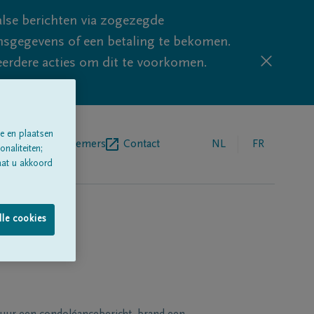
lse berichten via zogezegde
sgegevens of een betaling te bekomen.
eerdere acties om dit te voorkomen.
e en plaatsen
egrafenisondernemers
Contact
NL
FR
naliteiten;
aat u akkoord
lle cookies