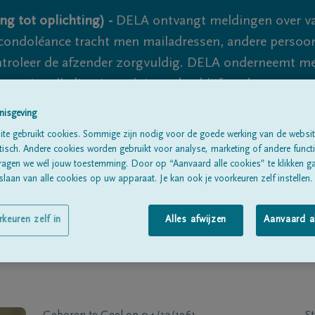
ng tot oplichting) -
DELA ontvangt meldingen over va
ondoléance tracht men mailadressen, andere persoon
controleer de afzender zorgvuldig. DELA onderneemt m
 nooit volledig uit te sluiten, dus blijf waakzaam.
nisgeving
te gebruikt cookies. Sommige zijn nodig voor de goede werking van de websit
Alle rouwberichten
Over ons
B
sch. Andere cookies worden gebruikt voor analyse, marketing of andere functio
ragen we wél jouw toestemming. Door op “Aanvaard alle cookies” te klikken g
laan van alle cookies op uw apparaat. Je kan ook je voorkeuren zelf instellen.
rkeuren zelf in
Alles afwijzen
Aanvaard a