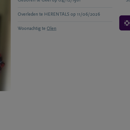
Geboren te
Geel
op
04/12/1961
S
Overleden te
HERENTALS
op
11/06/2026
Woonachtig te
Olen