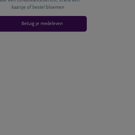
tuur een condoléancebericht, brand een
kaarsje of bestel bloemen
Betuig je medeleven