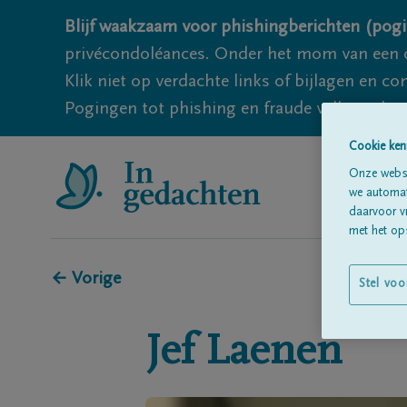
Blijf waakzaam voor phishingberichten (pogi
privécondoléances. Onder het mom van een c
Klik niet op verdachte links of bijlagen en 
Pogingen tot phishing en fraude vallen echter
Cookie ken
Onze websi
we automati
daarvoor v
met het ops
← Vorige
Stel voo
Jef
Laenen