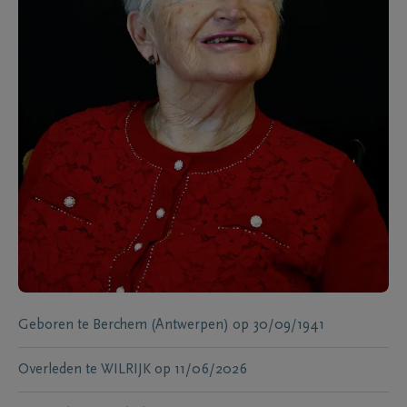
Geboren te
Berchem (Antwerpen)
op
30/09/1941
Overleden te
WILRIJK
op
11/06/2026