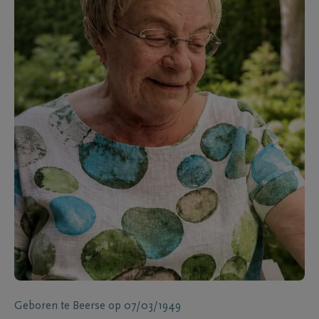
Geboren te
Beerse
op
07/03/1949