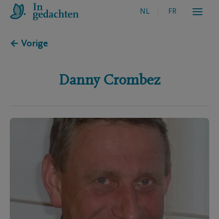
NL
FR
← Vorige
Danny
Crombez