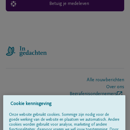
Betuig je medeleven
Alle rouwberichten
Over ons
Begrafenisondernemers
Contact
Cookie kennisgeving
Onze website gebruikt cookies. Sommige zijn nodig voor de
goede werking van de website en plaatsen we automatisch. Andere
Volg ons op
cookies worden gebruikt voor analyse, marketing of andere
functionaliteiten; daarvoor vragen we wél jouw toestemming. Door