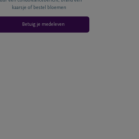
tuur een condoléancebericht, brand een
kaarsje of bestel bloemen
Betuig je medeleven