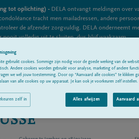
ng tot oplichting) -
DELA ontvangt meldingen over va
ondoléance tracht men mailadressen, andere persoon
controleer de afzender zorgvuldig. DELA onderneemt m
 nooit volledig uit te sluiten, dus blijf waakzaam.
nisgeving
te gebruikt cookies. Sommige zijn nodig voor de goede werking van de websit
Alle rouwberichten
Over ons
B
sch. Andere cookies worden gebruikt voor analyse, marketing of andere functio
ragen we wél jouw toestemming. Door op “Aanvaard alle cookies” te klikken g
laan van alle cookies op uw apparaat. Je kan ook je voorkeuren zelf instellen.
rkeuren zelf in
Alles afwijzen
Aanvaard a
USSE