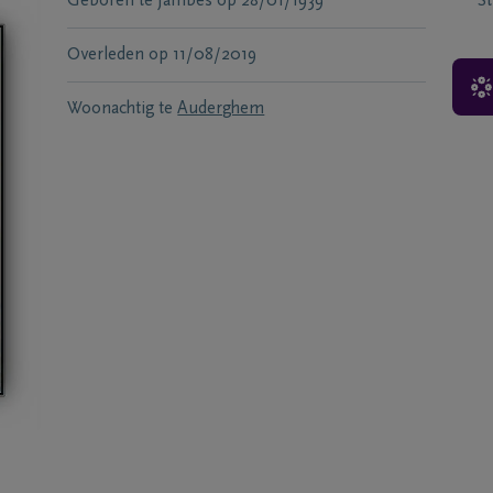
Geboren te
Jambes
op
28/01/1939
S
Overleden
op
11/08/2019
Woonachtig te
Auderghem