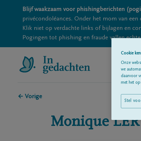
Blijf waakzaam voor phishingberichten (pogi
privécondoléances. Onder het mom van een c
Klik niet op verdachte links of bijlagen en 
Pogingen tot phishing en fraude vallen echter
Cookie ken
Onze websi
we automati
daarvoor v
met het ops
← Vorige
Stel voo
Monique
LER