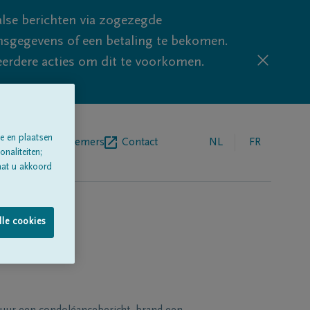
lse berichten via zogezegde
sgegevens of een betaling te bekomen.
eerdere acties om dit te voorkomen.
e en plaatsen
egrafenisondernemers
Contact
NL
FR
naliteiten;
aat u akkoord
lle cookies