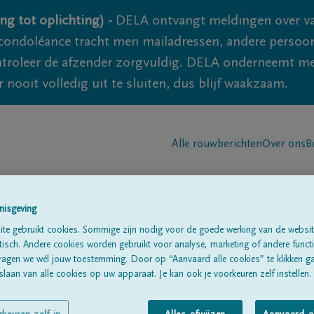
ng tot oplichting) -
DELA ontvangt meldingen over va
ondoléance tracht men mailadressen, andere persoon
controleer de afzender zorgvuldig. DELA onderneemt m
 nooit volledig uit te sluiten, dus blijf waakzaam.
Alle rouwberichten
Over ons
B
nisgeving
te gebruikt cookies. Sommige zijn nodig voor de goede werking van de websit
sch. Andere cookies worden gebruikt voor analyse, marketing of andere functio
ragen we wél jouw toestemming. Door op “Aanvaard alle cookies” te klikken g
lpot
laan van alle cookies op uw apparaat. Je kan ook je voorkeuren zelf instellen.