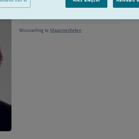
Geboren te
Genk
op
28/03/1924
rkeuren zelf in
Alles afwijzen
Aanvaard a
Overleden te
Genk
op
11/09/2012
Woonachtig te
Maasmechelen