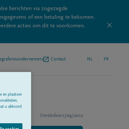
lse berichten via zogezegde
sgegevens of een betaling te bekomen.
eerdere acties om dit te voorkomen.
egrafenisondernemers
Contact
NL
FR
e en plaatsen
naliteiten;
aat u akkoord
Overleden
11/09/2012