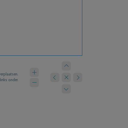
verplaatsen.
links onder.