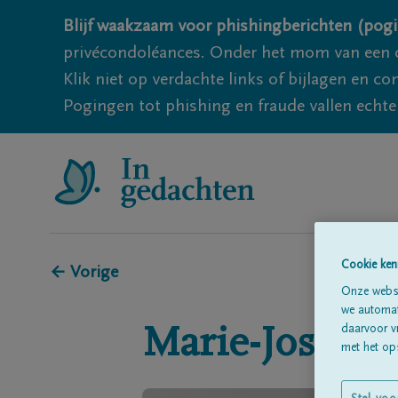
Blijf waakzaam voor phishingberichten (pogi
privécondoléances. Onder het mom van een c
Klik niet op verdachte links of bijlagen en 
Pogingen tot phishing en fraude vallen echter
Cookie ken
← Vorige
Onze websi
we automati
daarvoor v
Marie-Jose
Wa
met het ops