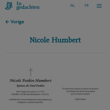
NL
FR
← Vorige
Nicole
Humbert