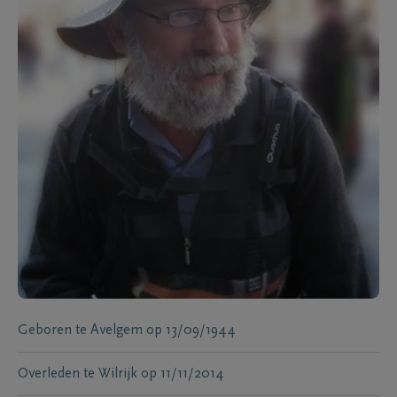
Geboren te
Avelgem
op
13/09/1944
Overleden te
Wilrijk
op
11/11/2014