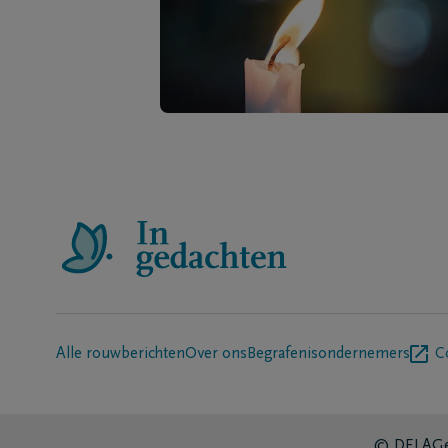
Alle rouwberichten
Over ons
Begrafenisondernemers
C
© DELA
Ge