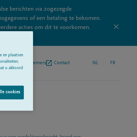
lse berichten via zogezegde
sgegevens of een betaling te bekomen.
eerdere acties om dit te voorkomen.
e en plaatsen
naliteiten;
egrafenisondernemers
Contact
NL
FR
aat u akkoord
lle cookies