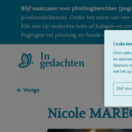
Blijf waakzaam voor phishingberichten (pogi
privécondoléances. Onder het mom van een c
Klik niet op verdachte links of bijlagen en 
Pogingen tot phishing en fraude vallen echter
Cookie ken
Onze websi
we automati
daarvoor v
met het ops
Stel voo
← Vorige
Nicole
MARE