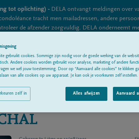
ng tot oplichting) -
DELA ontvangt meldingen over va
ondoléance tracht men mailadressen, andere persoon
controleer de afzender zorgvuldig. DELA onderneemt m
 nooit volledig uit te sluiten, dus blijf waakzaam.
nisgeving
te gebruikt cookies. Sommige zijn nodig voor de goede werking van de websit
sch. Andere cookies worden gebruikt voor analyse, marketing of andere functio
Alle rouwberichten
Over ons
B
ragen we wél jouw toestemming. Door op “Aanvaard alle cookies” te klikken g
laan van alle cookies op uw apparaat. Je kan ook je voorkeuren zelf instellen.
rkeuren zelf in
Alles afwijzen
Aanvaard a
CHAL