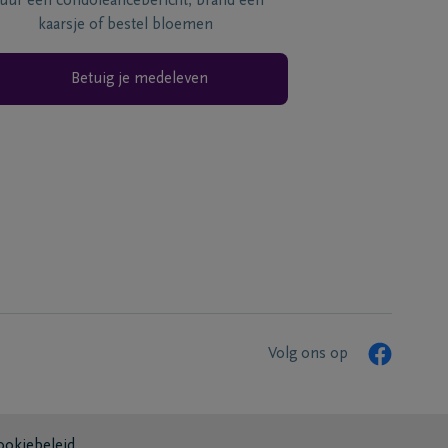
tuur een condoléancebericht, brand een
kaarsje of bestel bloemen
Betuig je medeleven
Volg ons op
ookiebeleid