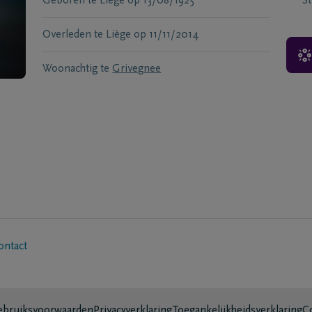
Geboren te
Liège
op
13/08/1925
S
Overleden te
Liège
op
11/11/2014
Woonachtig te
Grivegnee
ontact
bruiksvoorwaarden
Privacyverklaring
Toegankelijkheidsverklaring
C