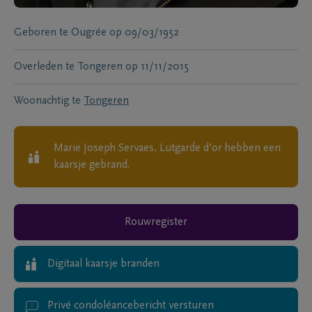
Geboren te
Ougrée
op
09/03/1952
Overleden te
Tongeren
op
11/11/2015
Woonachtig te
Tongeren
Marie Joseph Servaes, Lutgarde d'or
hebben een
kaarsje gebrand.
Rouwregister
Digitaal kaarsje branden
Privé condoléancebericht versturen