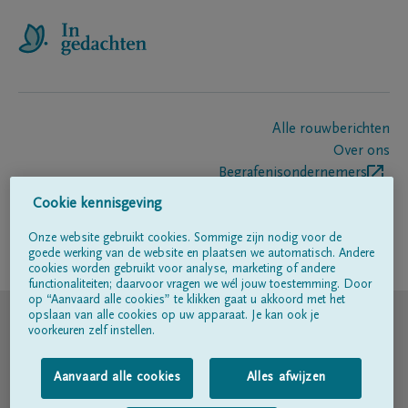
Alle rouwberichten
Over ons
Begrafenisondernemers
Contact
Cookie kennisgeving
Onze website gebruikt cookies. Sommige zijn nodig voor de
goede werking van de website en plaatsen we automatisch. Andere
Volg ons op
cookies worden gebruikt voor analyse, marketing of andere
functionaliteiten; daarvoor vragen we wél jouw toestemming. Door
op “Aanvaard alle cookies” te klikken gaat u akkoord met het
© DELA
opslaan van alle cookies op uw apparaat. Je kan ook je
voorkeuren zelf instellen.
Gebruiksvoorwaarden
Aanvaard alle cookies
Alles afwijzen
Privacyverklaring