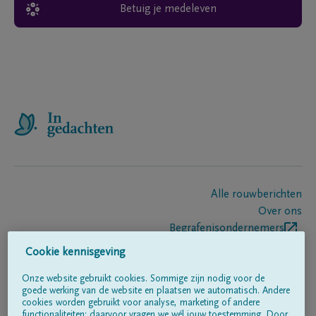
Betuig je medeleven
Alle rouwberichten
Over ons
Begrafenisondernemers
Contact
Cookie kennisgeving
Onze website gebruikt cookies. Sommige zijn nodig voor de
goede werking van de website en plaatsen we automatisch. Andere
Volg ons op
cookies worden gebruikt voor analyse, marketing of andere
functionaliteiten; daarvoor vragen we wél jouw toestemming. Door