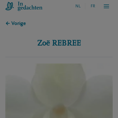
NL
FR
← Vorige
Zoë
REBREE