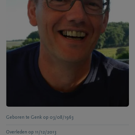
Geboren te
Genk
op
03/08/1963
Overleden
op
11/12/2013