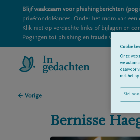
Blijf waakzaam voor phishingberichten (pogi
privécondoléances. Onder het mom van een c
Klik niet op verdachte links of bijlagen en 
Pogingen tot phishing en fraude vallen echter
Cookie ken
Onze websi
we automati
daarvoor v
met het ops
Stel voo
← Vorige
Bernisse
Hae