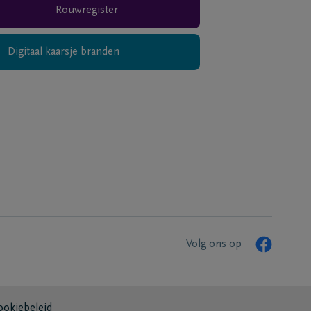
Rouwregister
Digitaal kaarsje branden
Volg ons op
ookiebeleid