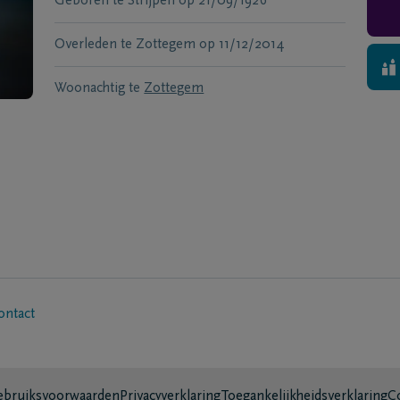
Geboren te
Strijpen
op
21/09/1926
Overleden te
Zottegem
op
11/12/2014
Woonachtig te
Zottegem
ontact
bruiksvoorwaarden
Privacyverklaring
Toegankelijkheidsverklaring
C