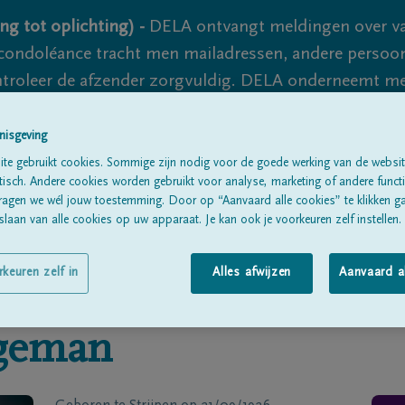
ng tot oplichting) -
DELA ontvangt meldingen over va
ondoléance tracht men mailadressen, andere persoon
controleer de afzender zorgvuldig. DELA onderneemt m
 nooit volledig uit te sluiten, dus blijf waakzaam.
nisgeving
te gebruikt cookies. Sommige zijn nodig voor de goede werking van de websit
sch. Andere cookies worden gebruikt voor analyse, marketing of andere functio
Alle rouwberichten
Over ons
B
ragen we wél jouw toestemming. Door op “Aanvaard alle cookies” te klikken g
laan van alle cookies op uw apparaat. Je kan ook je voorkeuren zelf instellen.
rkeuren zelf in
Alles afwijzen
Aanvaard a
geman