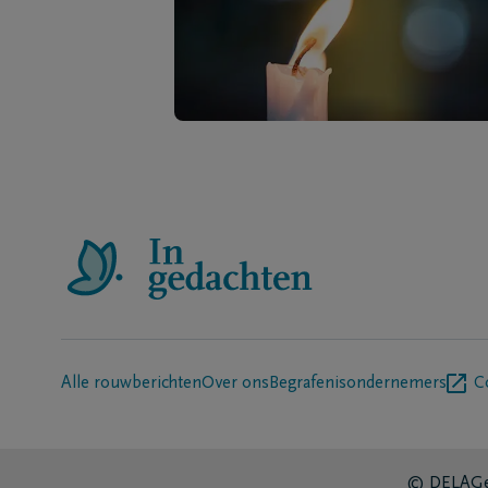
Alle rouwberichten
Over ons
Begrafenisondernemers
C
© DELA
Ge