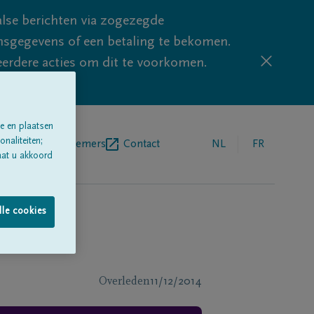
lse berichten via zogezegde
sgegevens of een betaling te bekomen.
eerdere acties om dit te voorkomen.
e en plaatsen
naliteiten;
egrafenisondernemers
Contact
NL
FR
aat u akkoord
lle cookies
Overleden
11/12/2014