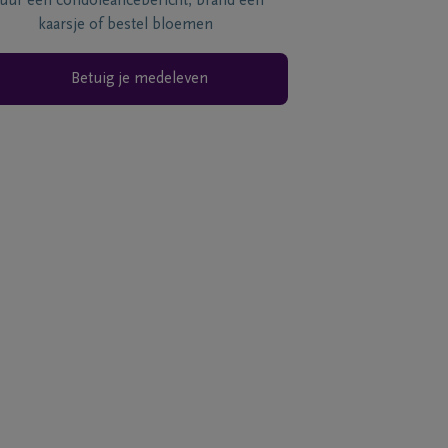
tuur een condoléancebericht, brand een
kaarsje of bestel bloemen
Betuig je medeleven