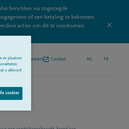
lse berichten via zogezegde
sgegevens of een betaling te bekomen.
eerdere acties om dit te voorkomen.
e en plaatsen
egrafenisondernemers
Contact
NL
FR
naliteiten;
aat u akkoord
lle cookies