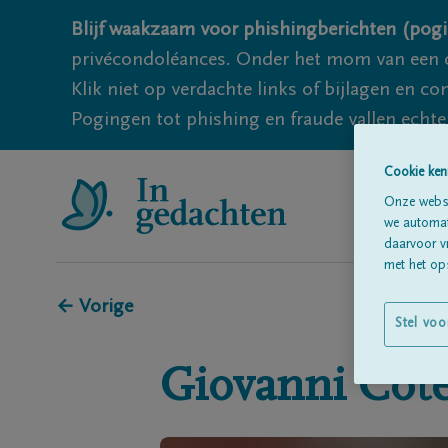
Blijf waakzaam voor phishingberichten (pogi
privécondoléances. Onder het mom van een c
Klik niet op verdachte links of bijlagen en 
Pogingen tot phishing en fraude vallen echter
Cookie ken
Onze websi
we automati
daarvoor v
met het ops
← Vorige
Stel voo
Giovanni
Cote