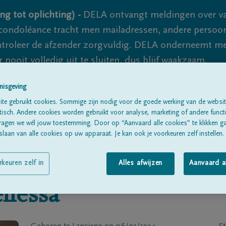
ng tot oplichting) -
DELA ontvangt meldingen over va
ondoléance tracht men mailadressen, andere persoon
controleer de afzender zorgvuldig. DELA onderneemt m
 nooit volledig uit te sluiten, dus blijf waakzaam.
nisgeving
te gebruikt cookies. Sommige zijn nodig voor de goede werking van de websit
Alle rouwberichten
Over ons
B
sch. Andere cookies worden gebruikt voor analyse, marketing of andere functio
ragen we wél jouw toestemming. Door op “Aanvaard alle cookies” te klikken g
laan van alle cookies op uw apparaat. Je kan ook je voorkeuren zelf instellen.
rkeuren zelf in
Alles afwijzen
Aanvaard a
llessa