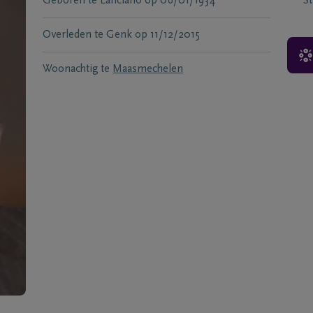
Geboren te
Lanciano
op
06/01/1934
S
Overleden te
Genk
op
11/12/2015
Woonachtig te
Maasmechelen