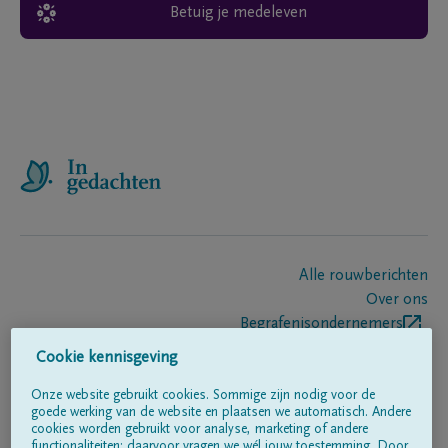
Betuig je medeleven
Alle rouwberichten
Over ons
Begrafenisondernemers
Contact
Cookie kennisgeving
Onze website gebruikt cookies. Sommige zijn nodig voor de
goede werking van de website en plaatsen we automatisch. Andere
Volg ons op
cookies worden gebruikt voor analyse, marketing of andere
functionaliteiten; daarvoor vragen we wél jouw toestemming. Door