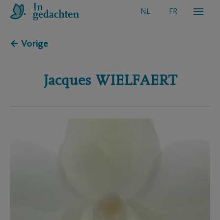
NL
FR
← Vorige
Jacques
WIELFAERT