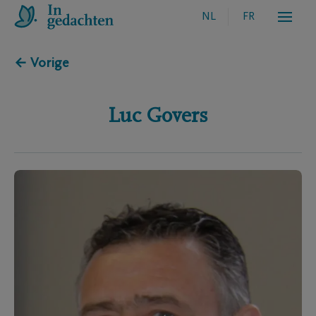
NL
FR
← Vorige
Luc
Govers