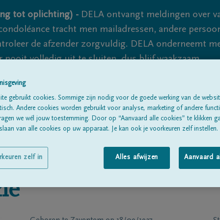
ng tot oplichting) -
DELA ontvangt meldingen over va
ondoléance tracht men mailadressen, andere persoon
controleer de afzender zorgvuldig. DELA onderneemt m
 nooit volledig uit te sluiten, dus blijf waakzaam.
nisgeving
te gebruikt cookies. Sommige zijn nodig voor de goede werking van de websit
Alle rouwberichten
Over ons
B
sch. Andere cookies worden gebruikt voor analyse, marketing of andere functio
ragen we wél jouw toestemming. Door op “Aanvaard alle cookies” te klikken g
laan van alle cookies op uw apparaat. Je kan ook je voorkeuren zelf instellen.
rkeuren zelf in
Alles afwijzen
Aanvaard a
ne