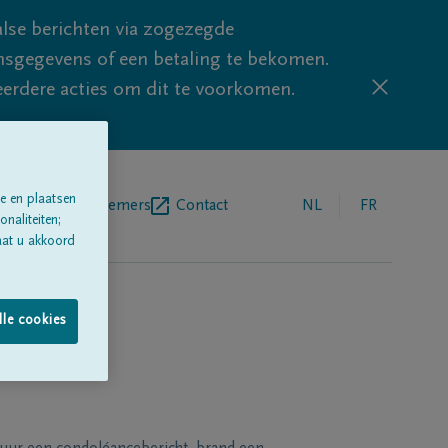
lse berichten via zogezegde
sgegevens of een betaling te bekomen.
eerdere acties om dit te voorkomen.
e en plaatsen
egrafenisondernemers
Contact
NL
FR
naliteiten;
aat u akkoord
lle cookies