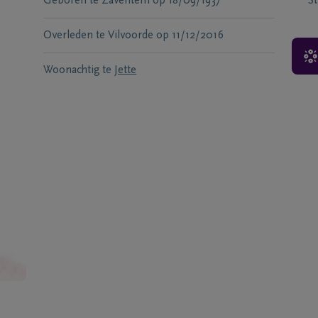
Geboren te
Zaventem
op
18/09/1937
S
Overleden te
Vilvoorde
op
11/12/2016
Woonachtig te
Jette