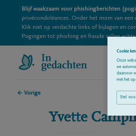
Blijf waakzaam voor phishingberichten (pogi
privécondoléances. Onder het mom van een c
Klik niet op verdachte links of bijlagen en 
Pogingen tot phishing en fraude vallen echter
Cookie ken
Onze websi
we automati
daarvoor v
met het ops
← Vorige
Stel voo
Yvette
Campi