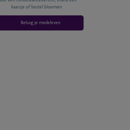
tuur een condoléancebericht, brand een
kaarsje of bestel bloemen
Betuig je medeleven