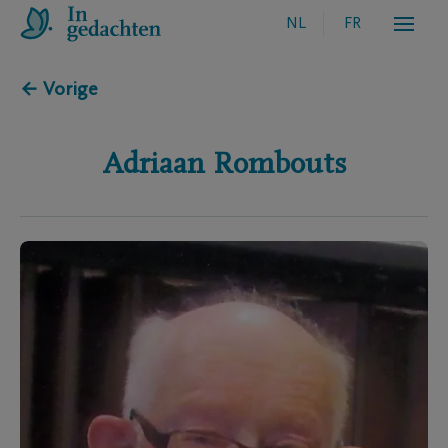
NL
FR
← Vorige
Adriaan
Rombouts