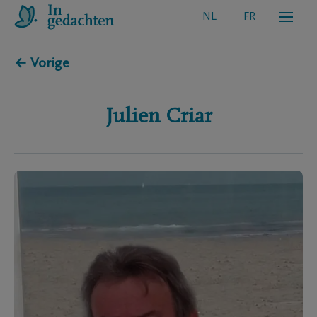
NL
FR
← Vorige
Julien
Criar