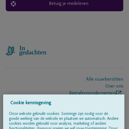
Betuig je medeleven
Alle rouwberichten
Over ons
Begrafenisondernemers
Contact
Cookie kennisgeving
Onze website gebruikt cookies. Sommige zijn nodig voor de
goede werking van de website en plaatsen we automatisch. Andere
Volg ons op
cookies worden gebruikt voor analyse, marketing of andere
functionaliteiten; daarvoor vragen we wél jouw toestemming. Door