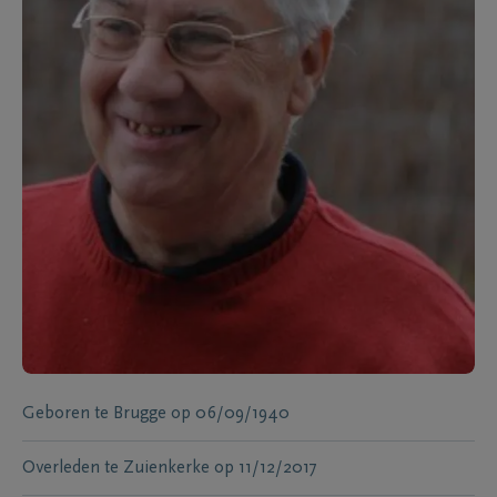
Geboren te
Brugge
op
06/09/1940
Overleden te
Zuienkerke
op
11/12/2017