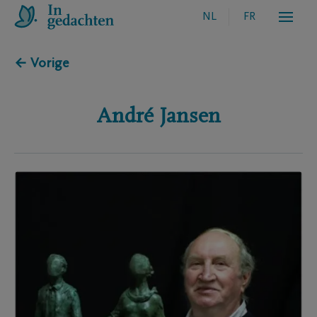
NL
FR
← Vorige
André
Jansen