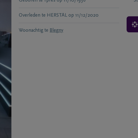
Geboren te
Ypres
op
11/10/1936
S
Overleden te
HERSTAL
op
11/12/2020
Woonachtig te
Blegny