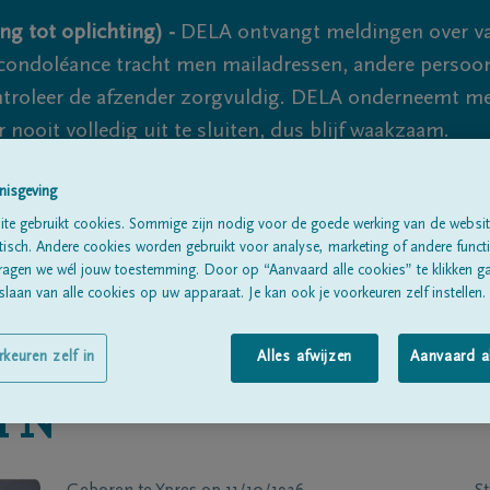
ng tot oplichting) -
DELA ontvangt meldingen over va
ondoléance tracht men mailadressen, andere persoon
controleer de afzender zorgvuldig. DELA onderneemt m
 nooit volledig uit te sluiten, dus blijf waakzaam.
nisgeving
Alle rouwberichten
Over ons
B
te gebruikt cookies. Sommige zijn nodig voor de goede werking van de websit
sch. Andere cookies worden gebruikt voor analyse, marketing of andere functio
ragen we wél jouw toestemming. Door op “Aanvaard alle cookies” te klikken g
laan van alle cookies op uw apparaat. Je kan ook je voorkeuren zelf instellen.
rkeuren zelf in
Alles afwijzen
Aanvaard a
YN