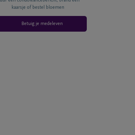
tuur een condoléancebericht, brand een
kaarsje of bestel bloemen
Betuig je medeleven