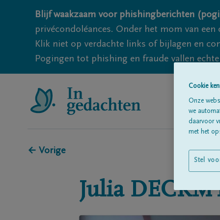
Blijf waakzaam voor phishingberichten (pogi
privécondoléances. Onder het mom van een c
Klik niet op verdachte links of bijlagen en 
Pogingen tot phishing en fraude vallen echter
Cookie ken
Onze websi
we automati
daarvoor v
met het ops
← Vorige
Stel voo
Julia
DECKM