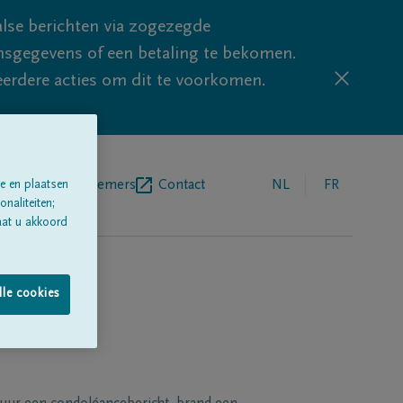
lse berichten via zogezegde
sgegevens of een betaling te bekomen.
eerdere acties om dit te voorkomen.
egrafenisondernemers
Contact
NL
FR
e en plaatsen
naliteiten;
aat u akkoord
lle cookies