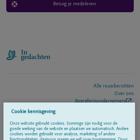
Betuig je medeleven
Alle rouwberichten
Over ons
Begrafenisondernemers
Contact
Cookie kennisgeving
Onze website gebruikt cookies. Sommige zijn nodig voor de
goede werking van de website en plaatsen we automatisch. Andere
Volg ons op
cookies worden gebruikt voor analyse, marketing of andere
functionaliteiten; daarvoor vragen we wél jouw toestemming. Door