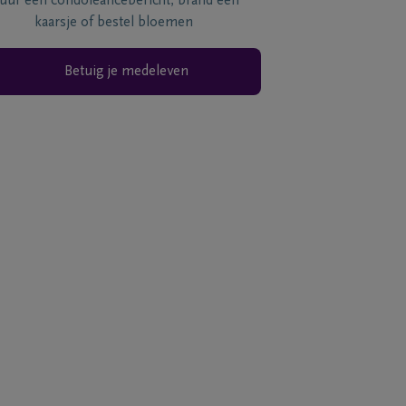
tuur een condoléancebericht, brand een
kaarsje of bestel bloemen
Betuig je medeleven