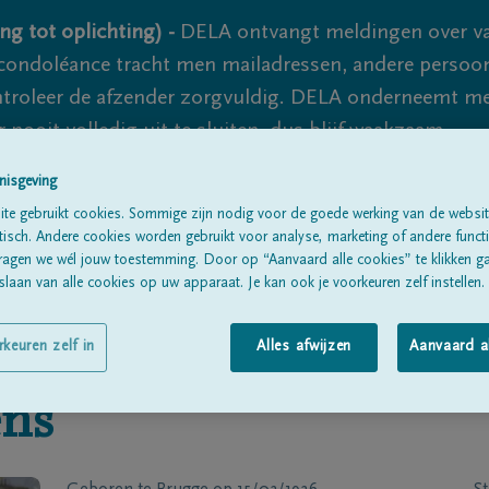
ng tot oplichting) -
DELA ontvangt meldingen over va
ondoléance tracht men mailadressen, andere persoon
controleer de afzender zorgvuldig. DELA onderneemt m
 nooit volledig uit te sluiten, dus blijf waakzaam.
nisgeving
te gebruikt cookies. Sommige zijn nodig voor de goede werking van de websit
Alle rouwberichten
Over ons
B
sch. Andere cookies worden gebruikt voor analyse, marketing of andere functio
ragen we wél jouw toestemming. Door op “Aanvaard alle cookies” te klikken g
laan van alle cookies op uw apparaat. Je kan ook je voorkeuren zelf instellen.
rkeuren zelf in
Alles afwijzen
Aanvaard a
ens