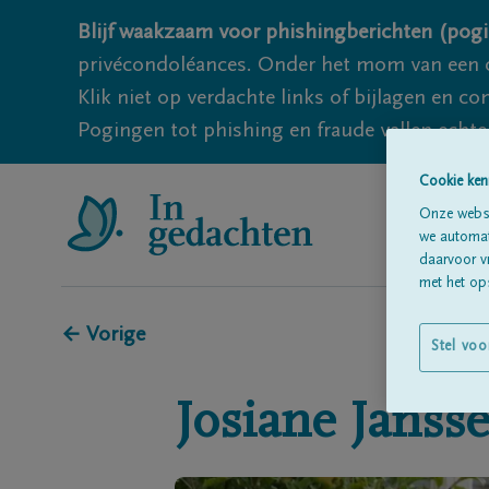
Blijf waakzaam voor phishingberichten (pogi
privécondoléances. Onder het mom van een c
Klik niet op verdachte links of bijlagen en 
Pogingen tot phishing en fraude vallen echter
Cookie ken
Onze websi
we automati
daarvoor v
met het ops
← Vorige
Stel voo
Josiane
Janss