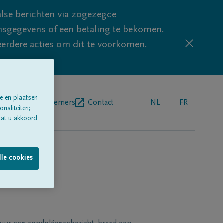
lse berichten via zogezegde
sgegevens of een betaling te bekomen.
eerdere acties om dit te voorkomen.
e en plaatsen
egrafenisondernemers
Contact
NL
FR
naliteiten;
aat u akkoord
lle cookies