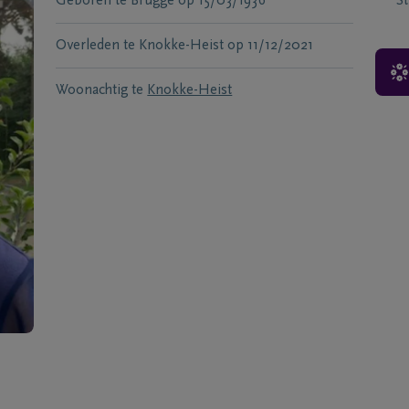
Geboren te
Brugge
op
15/03/1936
S
Overleden te
Knokke-Heist
op
11/12/2021
Woonachtig te
Knokke-Heist