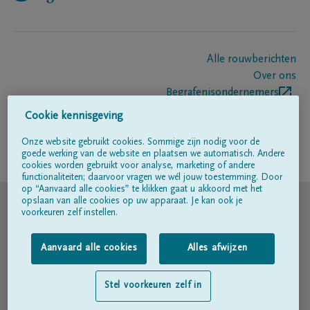
Alle rouwberichten
Over ons
Begrafenisondernemers
Contact
Cookie kennisgeving
Onze website gebruikt cookies. Sommige zijn nodig voor de
goede werking van de website en plaatsen we automatisch. Andere
Volg ons op
cookies worden gebruikt voor analyse, marketing of andere
functionaliteiten; daarvoor vragen we wél jouw toestemming. Door
op “Aanvaard alle cookies” te klikken gaat u akkoord met het
© DELA
opslaan van alle cookies op uw apparaat. Je kan ook je
voorkeuren zelf instellen.
Gebruiksvoorwaarden
Aanvaard alle cookies
Alles afwijzen
Privacyverklaring
Stel voorkeuren zelf in
Toegankelijkheidsverklaring