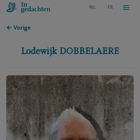
NL
FR
← Vorige
Lodewijk
DOBBELAERE