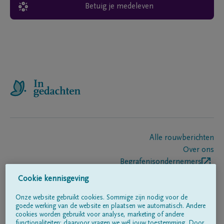
Betuig je medeleven
Alle rouwberichten
Over ons
Begrafenisondernemers
Contact
Cookie kennisgeving
Onze website gebruikt cookies. Sommige zijn nodig voor de
goede werking van de website en plaatsen we automatisch. Andere
Volg ons op
cookies worden gebruikt voor analyse, marketing of andere
functionaliteiten; daarvoor vragen we wél jouw toestemming. Door