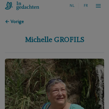
NL
FR
← Vorige
Michelle
GROFILS