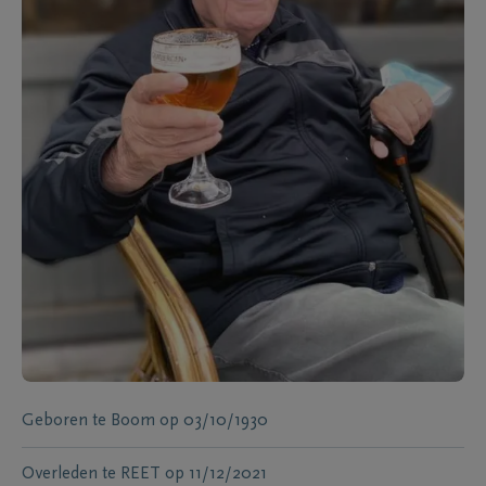
Geboren te
Boom
op
03/10/1930
Overleden te
REET
op
11/12/2021