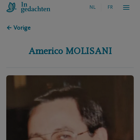
NL
FR
← Vorige
Americo
MOLISANI