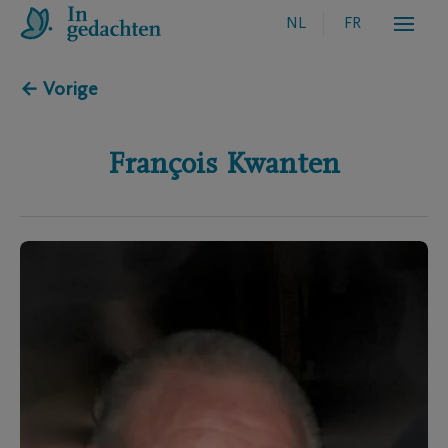
NL
FR
← Vorige
François
Kwanten