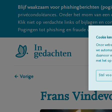
Blijf waakzaam voor phishingberichten (pogi
privécondoléances. Onder het mom van een c
Klik niet op verdachte links of bijlagen en 
Pogingen tot phishing en fraude vallen echter
Cookie ken
Onze websi
we automati
daarvoor v
met het ops
Stel voo
← Vorige
Frans
Vindev