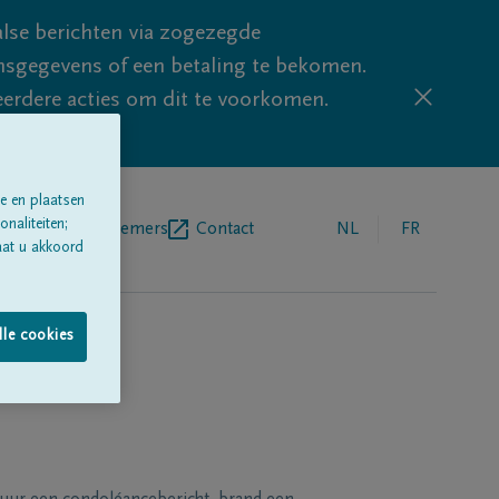
lse berichten via zogezegde
sgegevens of een betaling te bekomen.
eerdere acties om dit te voorkomen.
e en plaatsen
naliteiten;
egrafenisondernemers
Contact
NL
FR
aat u akkoord
lle cookies