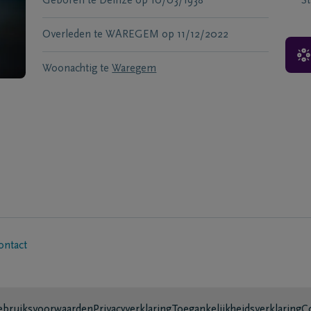
Geboren te
Deinze
op
10/03/1938
S
Overleden te
WAREGEM
op
11/12/2022
Woonachtig te
Waregem
ontact
bruiksvoorwaarden
Privacyverklaring
Toegankelijkheidsverklaring
C