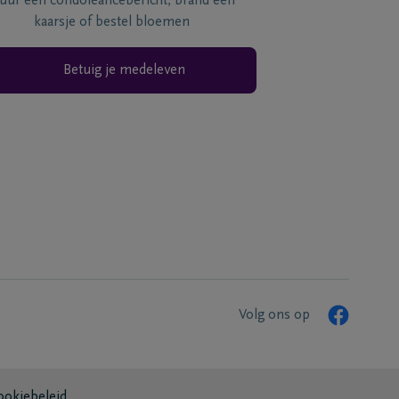
tuur een condoléancebericht, brand een
kaarsje of bestel bloemen
Betuig je medeleven
Volg ons op
ookiebeleid