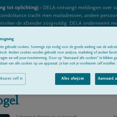
ng tot oplichting) -
DELA ontvangt meldingen over va
ondoléance tracht men mailadressen, andere persoon
controleer de afzender zorgvuldig. DELA onderneemt m
 nooit volledig uit te sluiten, dus blijf waakzaam.
nisgeving
te gebruikt cookies. Sommige zijn nodig voor de goede werking van de websit
sch. Andere cookies worden gebruikt voor analyse, marketing of andere functio
Alle rouwberichten
Over ons
B
ragen we wél jouw toestemming. Door op “Aanvaard alle cookies” te klikken g
laan van alle cookies op uw apparaat. Je kan ook je voorkeuren zelf instellen.
rkeuren zelf in
Alles afwijzen
Aanvaard a
ogel