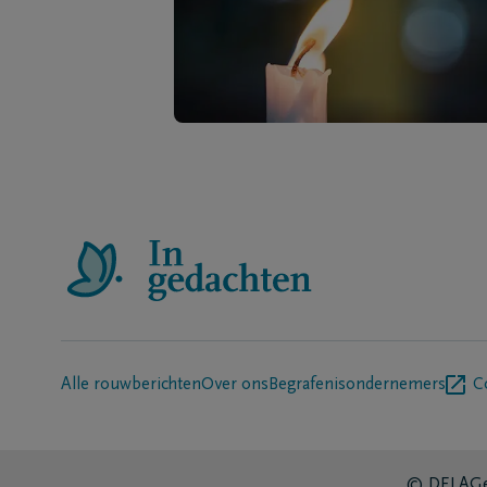
Alle rouwberichten
Over ons
Begrafenisondernemers
C
© DELA
Ge