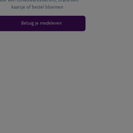
tuur een condoléancebericht, brand een
kaarsje of bestel bloemen
Betuig je medeleven