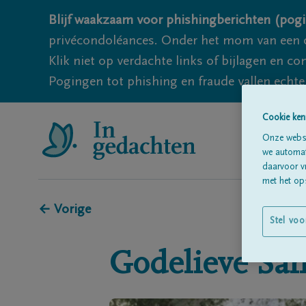
Blijf waakzaam voor phishingberichten (pogi
privécondoléances. Onder het mom van een c
Klik niet op verdachte links of bijlagen en 
Pogingen tot phishing en fraude vallen echter
Cookie ken
Onze websi
we automati
daarvoor v
met het ops
← Vorige
Stel voo
Godelieve
San