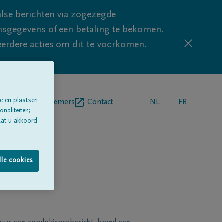
lse berichten via zogezegde
sgegevens of een betaling te bekomen.
eerdere acties om dit te voorkomen.
e en plaatsen
egrafenisondernemers
Contact
NL
FR
naliteiten;
aat u akkoord
lle cookies