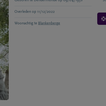
Geboren te
Dendermonde
op
09/04/1956
S
Overleden
op
11/12/2022
Woonachtig te
Blankenberge