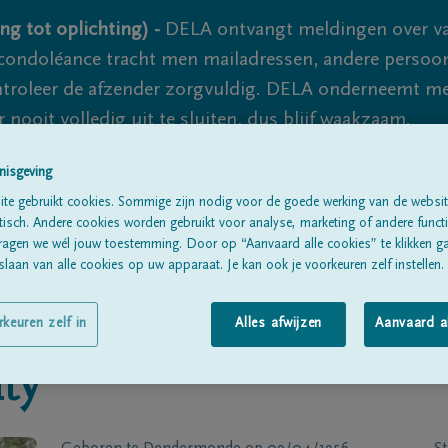
ng tot oplichting) -
DELA ontvangt meldingen over va
ondoléance tracht men mailadressen, andere persoon
controleer de afzender zorgvuldig. DELA onderneemt m
 nooit volledig uit te sluiten, dus blijf waakzaam.
nisgeving
te gebruikt cookies. Sommige zijn nodig voor de goede werking van de websit
Alle rouwberichten
Over ons
B
sch. Andere cookies worden gebruikt voor analyse, marketing of andere functio
ragen we wél jouw toestemming. Door op “Aanvaard alle cookies” te klikken g
laan van alle cookies op uw apparaat. Je kan ook je voorkeuren zelf instellen.
rkeuren zelf in
Alles afwijzen
Aanvaard a
ty