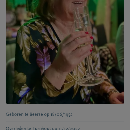
Geboren te
Beerse
op
18/06/1952
Overleden te
Turnhout
op
11/12/2022