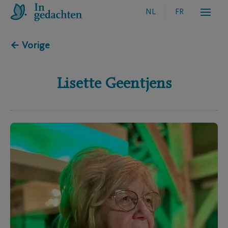
NL
FR
← Vorige
Lisette
Geentjens