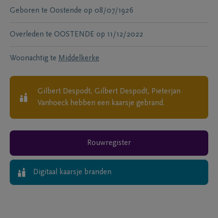
Geboren te
Oostende
op
08/07/1926
Overleden te
OOSTENDE
op
11/12/2022
Woonachtig te
Middelkerke
Gilbert Despodt, Gilbert Despodt, Pieterjan
Vanhoeck
hebben een kaarsje gebrand.
Rouwregister
Digitaal kaarsje branden