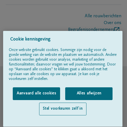
Alle rouwberichten
Over ons
Begrafenisondernemers
Contact
Cookie kennisgeving
Onze website gebruikt cookies. Sommige zijn nodig voor de
goede werking van de website en plaatsen we automatisch. Andere
Volg ons op
cookies worden gebruikt voor analyse, marketing of andere
functionaliteiten; daarvoor vragen we wél jouw toestemming. Door
op “Aanvaard alle cookies” te klikken gaat u akkoord met het
© DELA
opslaan van alle cookies op uw apparaat. Je kan ook je
voorkeuren zelf instellen.
Gebruiksvoorwaarden
Aanvaard alle cookies
Alles afwijzen
Privacyverklaring
Stel voorkeuren zelf in
Toegankelijkheidsverklaring
Cookiebeleid